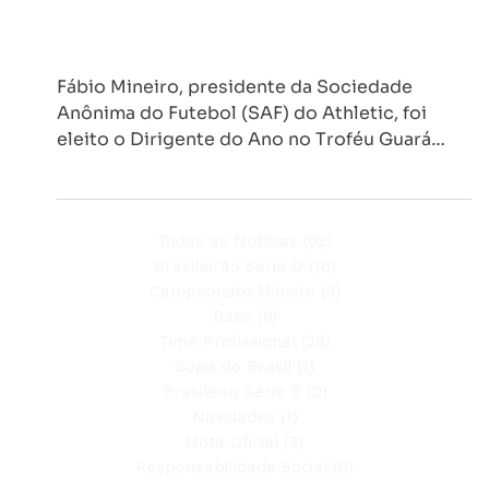
FÁBIO MINEIRO GANHA PRÊMIO DE
DIRIGENTE DO ANO NO TROFÉU
GUARÁ
Fábio Mineiro, presidente da Sociedade
Anônima do Futebol (SAF) do Athletic, foi
eleito o Dirigente do Ano no Troféu Guará
Bmg com 19...
Todas as Notícias
(62)
62 posts
Brasileirão Serie D
(16)
16 posts
Campeonato Mineiro
(3)
3 posts
Base
(9)
9 posts
Time Profissional
(28)
28 posts
Copa do Brasil
(1)
1 post
Brasileiro Série B
(0)
0 post
Novidades
(1)
1 post
Nota Oficial
(3)
3 posts