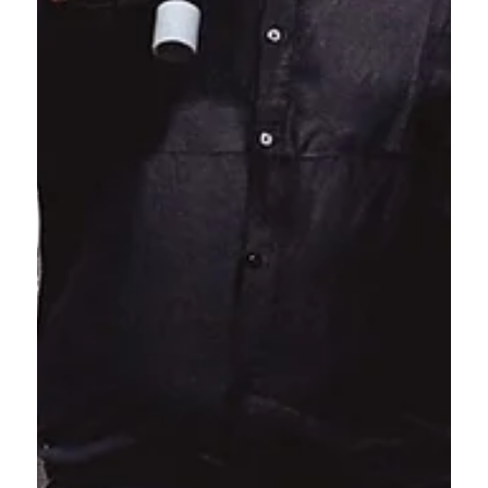
está o atacante colombiano Wilinton 
Aponzá, de 26 anos. Formado pelo 
América de Cali, o atleta estava no 
Maccabi Herzliya, de Israel. Ao longo da 
carreira, também defendeu clubes de 
Portugal, Coreia do Sul, Moldávia, Rússia 
e Grécia. Com as sete chegadas, o 
Athletic amplia as opções do elenco 
para os desafios da sequência da 
temporada, reforçando todos os setores 
da equipe.