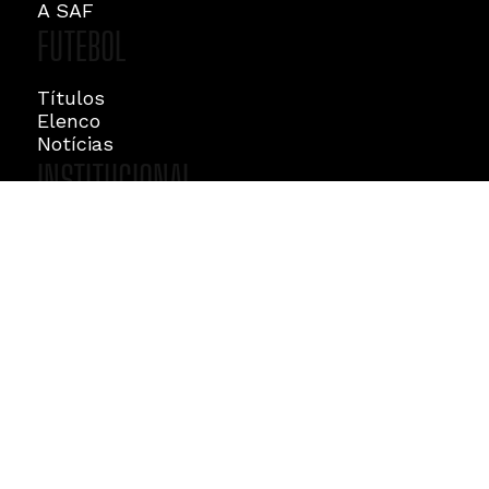
História
A SAF
FUTEBOL
Títulos
Elenco
Notícias
INSTITUCIONAL
Diretoria
Responsabilidade Social
CONTATO
WhatsApp: (32) 98806-6948
REDE SOCIAL