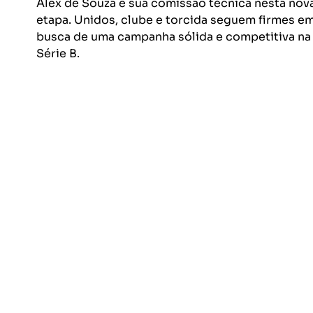
Alex de Souza e sua comissão técnica nesta nova
etapa. Unidos, clube e torcida seguem firmes em
busca de uma campanha sólida e competitiva na
Série B.
Ver
Posts recentes