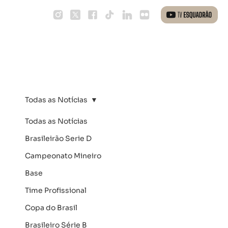
Todas as Notícias
fernanda581
25 de fev.
Todas as Notícias
ALEX DE SOUZA CHEGA A
Brasileirão Serie D
ATHLETIC
Campeonato Mineiro
Base
Time Profissional
Copa do Brasil
Brasileiro Série B